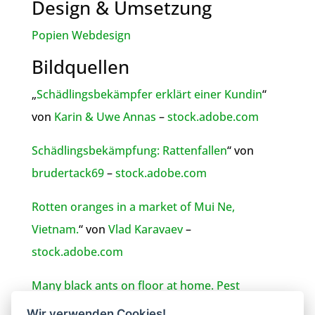
Design & Umsetzung
Popien Webdesign
Bildquellen
„
Schädlingsbekämpfer erklärt einer Kundin
“
von
Karin & Uwe Annas
–
stock.adobe.com
Schädlingsbekämpfung: Rattenfallen
“ von
brudertack69
–
stock.adobe.com
Rotten oranges in a market of Mui Ne,
Vietnam.
“ von
Vlad Karavaev
–
stock.adobe.com
Many black ants on floor at home. Pest
control
“ von
New Africa
–
stock.adobe.com
Wir verwenden Cookies!